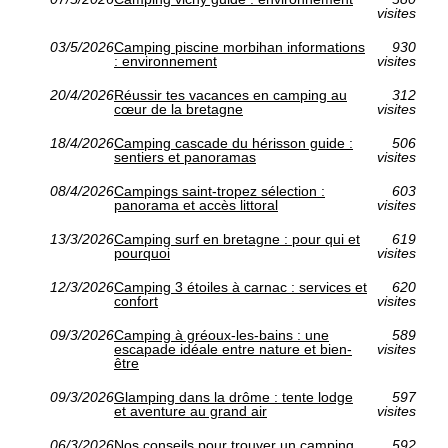
visites
03/5/2026
Camping piscine morbihan informations
930
: environnement
visites
20/4/2026
Réussir tes vacances en camping au
312
cœur de la bretagne
visites
18/4/2026
Camping cascade du hérisson guide :
506
sentiers et panoramas
visites
08/4/2026
Campings saint-tropez sélection :
603
panorama et accès littoral
visites
13/3/2026
Camping surf en bretagne : pour qui et
619
pourquoi
visites
12/3/2026
Camping 3 étoiles à carnac : services et
620
confort
visites
09/3/2026
Camping à gréoux-les-bains : une
589
escapade idéale entre nature et bien-
visites
être
09/3/2026
Glamping dans la drôme : tente lodge
597
et aventure au grand air
visites
06/3/2026
Nos conseils pour trouver un camping
592