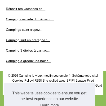
Réussir tes vacances en...
Camping cascade du hérisson...
Campings saint-tropez...
Camping surf en bretagne :...
Camping 3 étoiles à carnac...
Camping à gréoux-les-bains...
© 2026
Camping-le-vieux-moulin-peyremale.fr
|
Schéma votre site
|
Cookies Policy
|
RSS
|
Site réalisé avec SPIP
|
Espace Privé
Le camping municipal le Vieux moulin à Peyremale 30160 dans le Gard
vous attend.
This website uses cookies to ensure you get
the best experience on our website.
Learn more