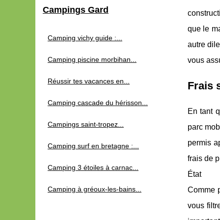
Campings Gard
construct
que le ma
Camping vichy guide :...
autre dil
Camping piscine morbihan...
vous assu
Réussir tes vacances en...
Frais 
Camping cascade du hérisson...
En tant q
Campings saint-tropez...
parc mobi
permis ap
Camping surf en bretagne :...
frais de 
Camping 3 étoiles à carnac...
État
Camping à gréoux-les-bains...
Comme po
vous filt