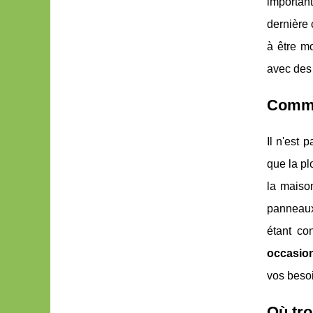
importan
dernière
à être m
avec des 
Commo
Il n'est 
que la pl
la maison
panneaux 
étant co
occasio
vos besoi
Où tr