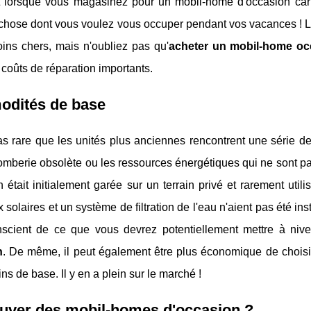
t lorsque vous magasinez pour un mobil-home d'occasion car
 chose dont vous voulez vous occuper pendant vos vacances ! 
oins chers, mais n'oubliez pas qu'
acheter un mobil-home oc
coûts de réparation importants.
dités de base
pas rare que les unités plus anciennes rencontrent une série d
omberie obsolète ou les ressources énergétiques qui ne sont p
 était initialement garée sur un terrain privé et rarement uti
solaires et un système de filtration de l'eau n'aient pas été ins
nscient de ce que vous devrez potentiellement mettre à nive
n
. De même, il peut également être plus économique de choisi
ns de base. Il y en a plein sur le marché !
ouver des mobil-homes d'occasion ?