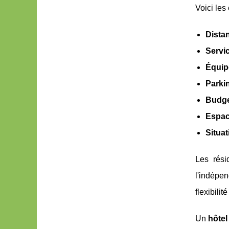
Voici les
Dista
Servic
Équip
Parki
Budge
Espac
Situa
Les rési
l'indépe
flexibili
Un
hôtel