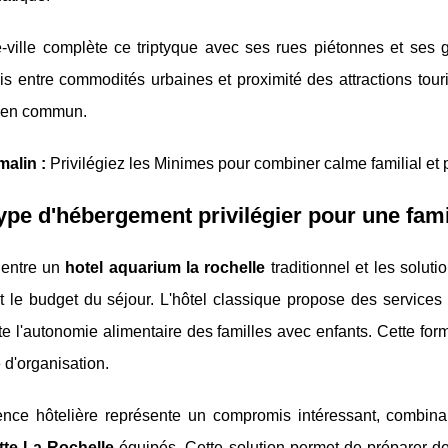
e-ville complète ce triptyque avec ses rues piétonnes et ses 
 entre commodités urbaines et proximité des attractions touri
t en commun.
malin :
Privilégiez les Minimes pour combiner calme familial et 
ype d'hébergement privilégier pour une fami
 entre un
hotel aquarium la rochelle
traditionnel et les solut
et le budget du séjour. L'hôtel classique propose des service
te l'autonomie alimentaire des familles avec enfants. Cette form
é d'organisation.
ence hôtelière représente un compromis intéressant, combinan
tte La Rochelle
équipés. Cette solution permet de préparer de