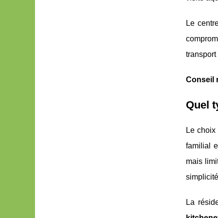
Le centr
compromis
transpor
Conseil 
Quel t
Le choix
familial 
mais limi
simplicit
La résid
kitchene