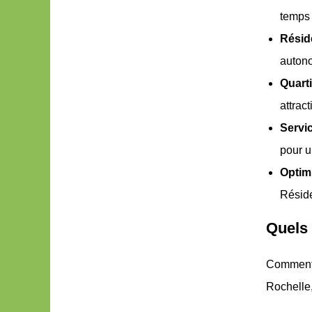
temps 
Réside
autono
Quart
attrac
Servi
pour u
Optim
Réside
Quels 
Comment 
Rochelle,