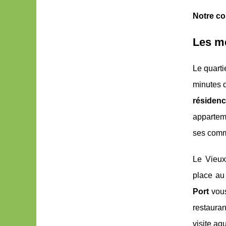
Notre con
Les me
Le quarti
minutes d
résiden
apparteme
ses comme
Le Vieux
place au
Port
vous
restauran
visite aq