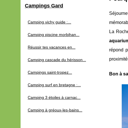
Campings Gard
Séjourn
Camping vichy guide :...
mémorable
La Roche
Camping piscine morbihan...
aquarium
Réussir tes vacances en...
répond p
proximité
Camping cascade du hérisson...
Campings saint-tropez...
Bon à sa
Camping surf en bretagne :...
Camping 3 étoiles à carnac...
Camping à gréoux-les-bains...