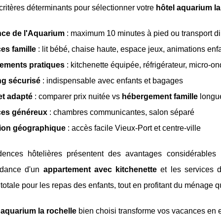
 critères déterminants pour sélectionner votre
hôtel aquarium la
nce de l'Aquarium
: maximum 10 minutes à pied ou transport di
es famille
: lit bébé, chaise haute, espace jeux, animations enf
ements pratiques
: kitchenette équipée, réfrigérateur, micro-o
ng sécurisé
: indispensable avec enfants et bagages
t adapté
: comparer prix nuitée vs
hébergement famille
longu
es généreux
: chambres communicantes, salon séparé
tion géographique
: accès facile Vieux-Port et centre-ville
dences hôtelières présentent des avantages considérables 
ndance d'un
appartement avec kitchenette
et les services d
té totale pour les repas des enfants, tout en profitant du ménage q
 aquarium la rochelle
bien choisi transforme vos vacances en e