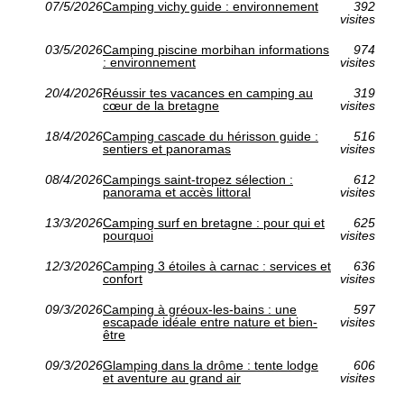
07/5/2026
Camping vichy guide : environnement
392
visites
03/5/2026
Camping piscine morbihan informations
974
: environnement
visites
20/4/2026
Réussir tes vacances en camping au
319
cœur de la bretagne
visites
18/4/2026
Camping cascade du hérisson guide :
516
sentiers et panoramas
visites
08/4/2026
Campings saint-tropez sélection :
612
panorama et accès littoral
visites
13/3/2026
Camping surf en bretagne : pour qui et
625
pourquoi
visites
12/3/2026
Camping 3 étoiles à carnac : services et
636
confort
visites
09/3/2026
Camping à gréoux-les-bains : une
597
escapade idéale entre nature et bien-
visites
être
09/3/2026
Glamping dans la drôme : tente lodge
606
et aventure au grand air
visites