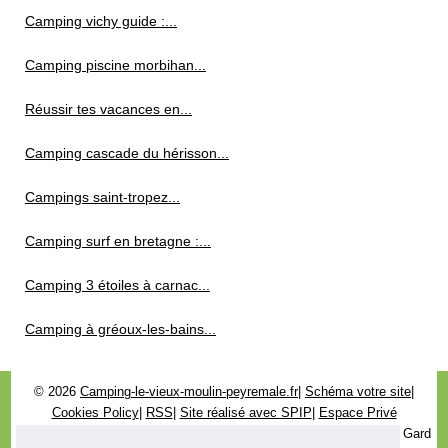
Camping vichy guide :...
Camping piscine morbihan...
Réussir tes vacances en...
Camping cascade du hérisson...
Campings saint-tropez...
Camping surf en bretagne :...
Camping 3 étoiles à carnac...
Camping à gréoux-les-bains...
© 2026
Camping-le-vieux-moulin-peyremale.fr
|
Schéma votre site
|
Cookies Policy
|
RSS
|
Site réalisé avec SPIP
|
Espace Privé
Le camping municipal le Vieux moulin à Peyremale 30160 dans le Gard