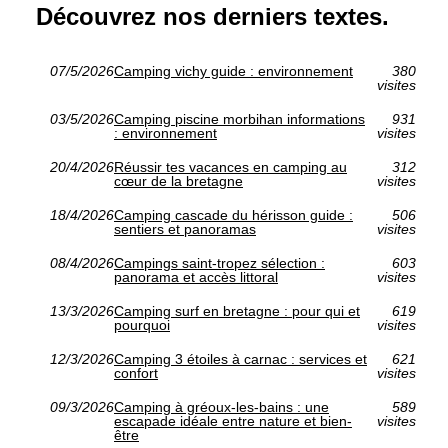
Découvrez nos derniers textes.
07/5/2026
Camping vichy guide : environnement
380
visites
03/5/2026
Camping piscine morbihan informations
931
: environnement
visites
20/4/2026
Réussir tes vacances en camping au
312
cœur de la bretagne
visites
18/4/2026
Camping cascade du hérisson guide :
506
sentiers et panoramas
visites
08/4/2026
Campings saint-tropez sélection :
603
panorama et accès littoral
visites
13/3/2026
Camping surf en bretagne : pour qui et
619
pourquoi
visites
12/3/2026
Camping 3 étoiles à carnac : services et
621
confort
visites
09/3/2026
Camping à gréoux-les-bains : une
589
escapade idéale entre nature et bien-
visites
être