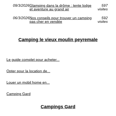
09/3/2026
Glamping dans la drôme : tente lodge
597
et aventure au grand air
visites
06/3/2026
Nos conseils pour trouver un camping
592
pas cher en vendée
visites
Camping le vieux moulin peyremale
Le guide complet pour acheter...
Opter pour la location de...
Louer un mobil home en...
Camping Gard
Campings Gard