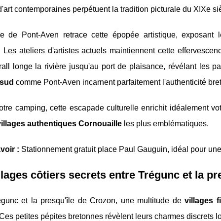
d'art contemporaines perpétuent la tradition picturale du XIXe si
 de Pont-Aven retrace cette épopée artistique, exposant le
 Les ateliers d'artistes actuels maintiennent cette effervesc
all longe la rivière jusqu'au port de plaisance, révélant les p
 sud
comme Pont-Aven incarnent parfaitement l'authenticité bre
tre camping, cette escapade culturelle enrichit idéalement vot
villages authentiques Cornouaille
les plus emblématiques.
voir :
Stationnement gratuit place Paul Gauguin, idéal pour une
llages côtiers secrets entre Trégunc et la p
égunc et la presqu'île de Crozon, une multitude de
villages f
 Ces petites pépites bretonnes révèlent leurs charmes discrets lo