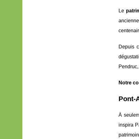
Le
patri
anciennes
centenair
Depuis c
dégustati
Pendruc, 
Notre co
Pont-A
À seulem
inspira P
patrimoin