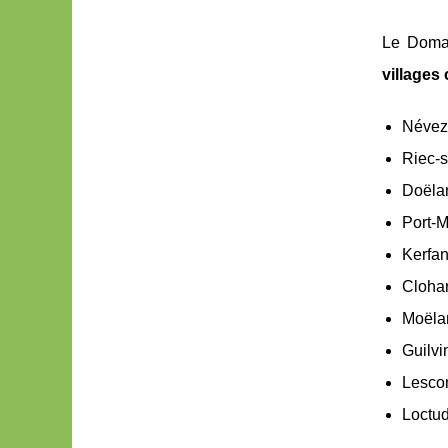
Le Domai
villages
Névez 
Riec-s
Doëlan
Port-M
Kerfan
Clohar
Moëlan
Guilvi
Lescon
Loctud