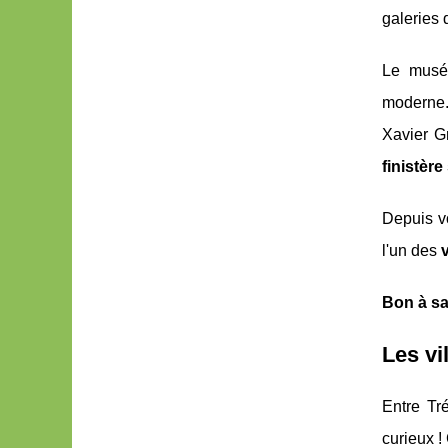
galeries 
Le musée
moderne.
Xavier Gr
finistère
Depuis vo
l'un des
Bon à sa
Les vi
Entre Tr
curieux !