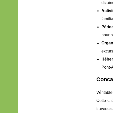
dizain
Activi
famili
Périod
pour p
Organ
excurs
Héber
Pont-A
Concar
Véritable
Cette cit
travers s