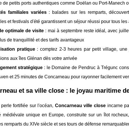
e de petits ports authentiques comme Doëlan ou Port-Manech of
tés familiales variées
: balades sur les remparts, découverte
ales et festivals d'été garantissent un séjour réussi pour tous les
e optimale de visite
: mai à septembre reste idéal, avec juill
lus de tranquillité et des tarifs avantageux
isation pratique
: comptez 2-3 heures par petit village, une
ions aux îles Glénan dès votre arrivée
gement stratégique
: le Domaine de Pendruc à Trégunc consti
ven et 25 minutes de Concarneau pour rayonner facilement vers 
neau et sa ville close : le joyau maritime de
 perle fortifiée sur l'océan,
Concarneau ville close
incarne par
é médiévale unique en Europe, construite sur un îlot rocheux,
es remparts du XIVe siècle et ses tours de défense remarquabl