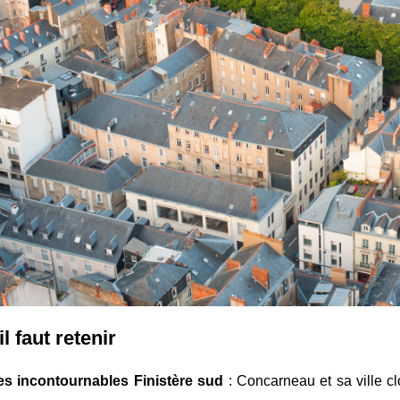
l faut retenir
ges incontournables Finistère sud
: Concarneau et sa ville clo