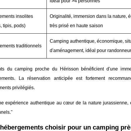
idéal pour >4 personnes
ments insolites
Originalité, immersion dans la nature
, tipis, pods)
très prisé en haute saison
Camping authentique, économique, situés
ments traditionnels
d'aménagement, idéal pour randonneurs
nts du camping proche du Hérisson bénéficient d'une imme
ements. La réservation anticipée est fortement recomma
ents privilégiés.
ne expérience authentique au cœur de la nature jurassienne,
nels."
hébergements choisir pour un camping près