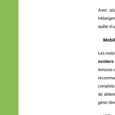
Avec plu
hébergem
quête d'a
Mobil
Les mobil
sentier
terrasse 
recomman
complets 
de détent
gérer lib