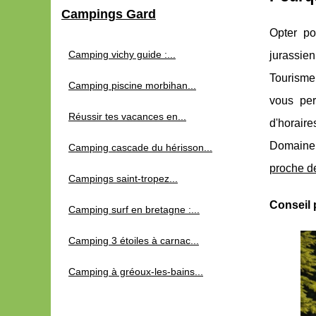
Campings Gard
Opter p
Camping vichy guide :...
jurassie
Tourisme 
Camping piscine morbihan...
vous per
Réussir tes vacances en...
d'horair
Domaine 
Camping cascade du hérisson...
proche d
Campings saint-tropez...
Conseil 
Camping surf en bretagne :...
Camping 3 étoiles à carnac...
Camping à gréoux-les-bains...