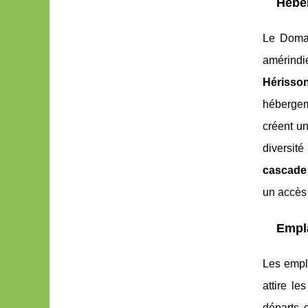
Héber
Le Domai
amérindi
Hérisso
hébergeme
créent un
diversit
cascade
un accès 
Empla
Les empl
attire l
départs 