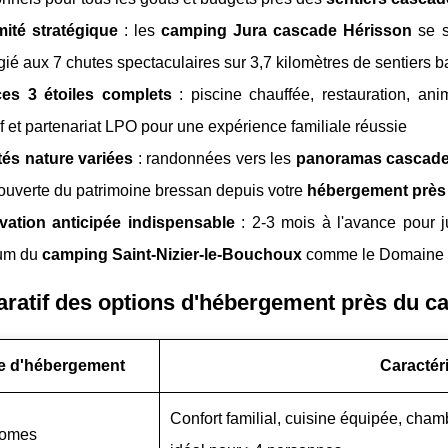
mité stratégique
: les
camping Jura cascade Hérisson
se s
égié aux 7 chutes spectaculaires sur 3,7 kilomètres de sentiers b
ces 3 étoiles complets
: piscine chauffée, restauration, an
if et partenariat LPO pour une expérience familiale réussie
tés nature variées
: randonnées vers les
panoramas cascade
ouverte du patrimoine bressan depuis votre
hébergement près
vation anticipée indispensable
: 2-3 mois à l'avance pour ju
um du
camping Saint-Nizier-le-Bouchoux
comme le Domaine d
ratif des options d'hébergement près du c
e d'hébergement
Caractér
Confort familial, cuisine équipée, cham
homes