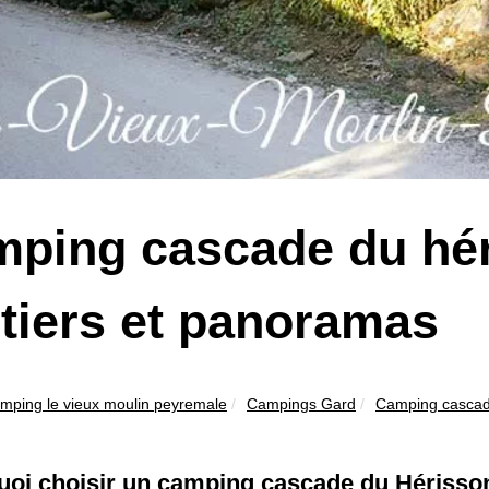
ping cascade du hér
tiers et panoramas
mping le vieux moulin peyremale
Campings Gard
Camping cascade 
oi choisir un camping cascade du Hérisso