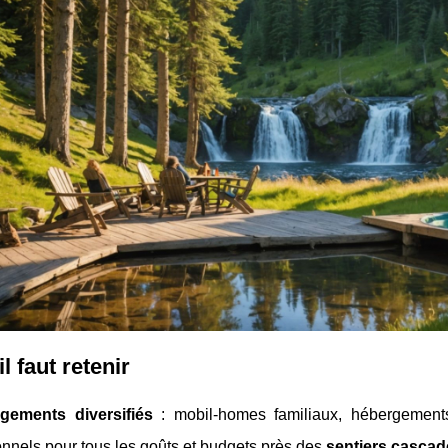
l faut retenir
gements diversifiés
: mobil-homes familiaux, hébergements 
ionnels pour tous les goûts et budgets près des
sentiers casca