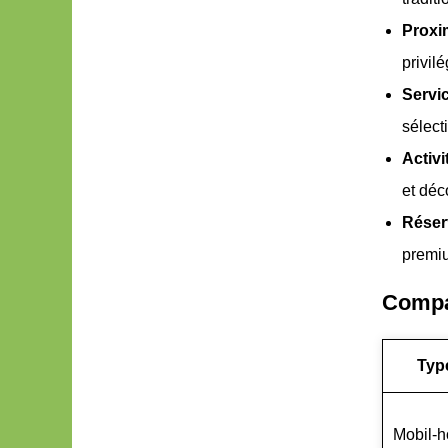
Proxi
privil
Servi
sélect
Activi
et déc
Réser
premi
Compa
Typ
Mobil-