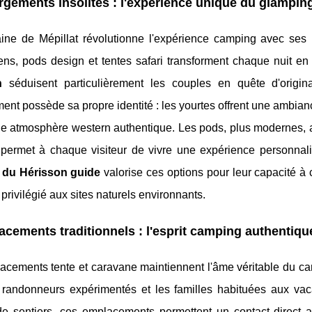
gements insolites : l'expérience unique du glampin
ne de Mépillat révolutionne l'expérience camping avec ses 
ens, pods design et tentes safari transforment chaque nuit e
n
séduisent particulièrement les couples en quête d'origi
nt possède sa propre identité : les yourtes offrent une ambiance
e atmosphère western authentique. Les pods, plus modernes, al
é permet à chaque visiteur de vivre une expérience personnali
 du Hérisson guide
valorise ces options pour leur capacité à
privilégié aux sites naturels environnants.
cements traditionnels : l'esprit camping authentiqu
acements tente et caravane maintiennent l'âme véritable du ca
es randonneurs expérimentés et les familles habituées aux va
de sentiers, ces emplacements permettent un contact direct a