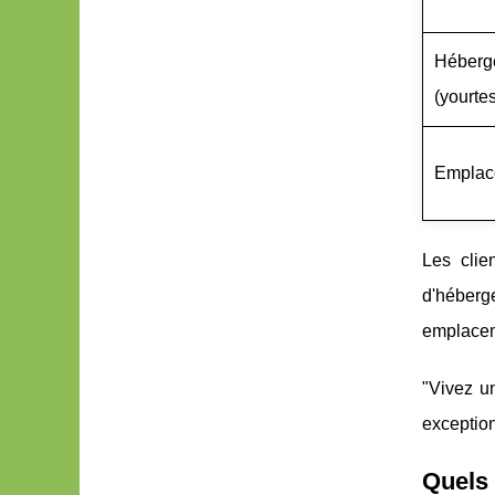
Héberge
(yourtes
Emplace
Les clie
d'héberg
emplacem
"Vivez u
exception
Quels 