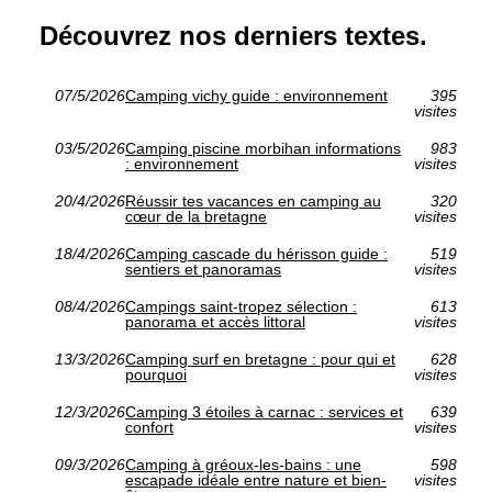
Découvrez nos derniers textes.
07/5/2026
Camping vichy guide : environnement
395
visites
03/5/2026
Camping piscine morbihan informations
983
: environnement
visites
20/4/2026
Réussir tes vacances en camping au
320
cœur de la bretagne
visites
18/4/2026
Camping cascade du hérisson guide :
519
sentiers et panoramas
visites
08/4/2026
Campings saint-tropez sélection :
613
panorama et accès littoral
visites
13/3/2026
Camping surf en bretagne : pour qui et
628
pourquoi
visites
12/3/2026
Camping 3 étoiles à carnac : services et
639
confort
visites
09/3/2026
Camping à gréoux-les-bains : une
598
escapade idéale entre nature et bien-
visites