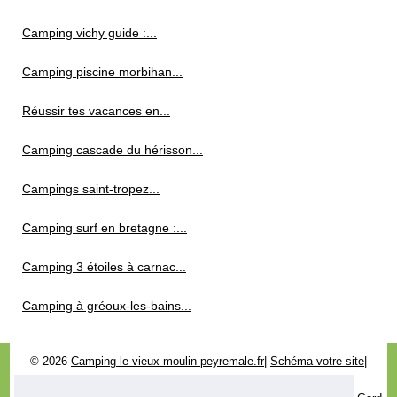
Camping vichy guide :...
Camping piscine morbihan...
Réussir tes vacances en...
Camping cascade du hérisson...
Campings saint-tropez...
Camping surf en bretagne :...
Camping 3 étoiles à carnac...
Camping à gréoux-les-bains...
© 2026
Camping-le-vieux-moulin-peyremale.fr
|
Schéma votre site
|
Cookies Policy
|
RSS
|
Site réalisé avec SPIP
|
Espace Privé