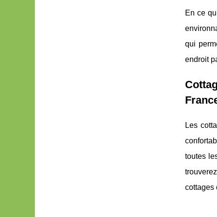
En ce qui
environn
qui perme
endroit p
Cottag
Franc
Les cott
conforta
toutes l
trouvere
cottages d