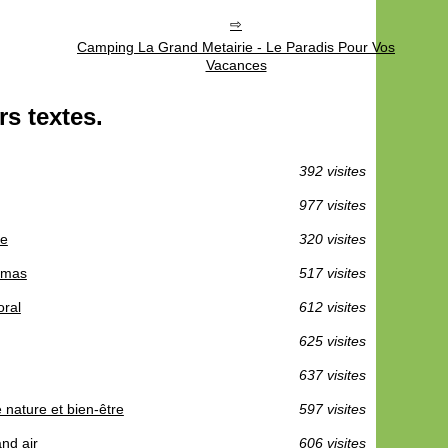
Camping La Grand Metairie - Le Paradis Pour Vos
Vacances
s textes.
392 visites
977 visites
ne
320 visites
amas
517 visites
oral
612 visites
625 visites
637 visites
 nature et bien-être
597 visites
nd air
606 visites