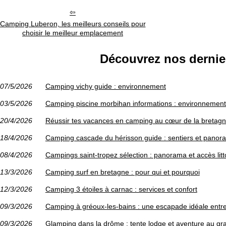
Camping Luberon, les meilleurs conseils pour
choisir le meilleur emplacement
Découvrez nos dernier
07/5/2026
Camping vichy guide : environnement
03/5/2026
Camping piscine morbihan informations : environnement
20/4/2026
Réussir tes vacances en camping au cœur de la bretag
18/4/2026
Camping cascade du hérisson guide : sentiers et panor
08/4/2026
Campings saint-tropez sélection : panorama et accès litt
13/3/2026
Camping surf en bretagne : pour qui et pourquoi
12/3/2026
Camping 3 étoiles à carnac : services et confort
09/3/2026
Camping à gréoux-les-bains : une escapade idéale entre
09/3/2026
Glamping dans la drôme : tente lodge et aventure au gra