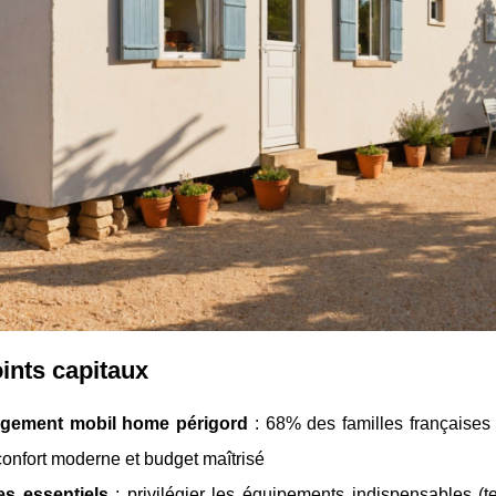
ints capitaux
gement mobil home périgord
: 68% des
familles françaises
confort moderne et budget maîtrisé
es essentiels
: privilégier les équipements indispensables (ter