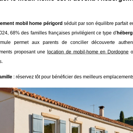
ement mobil home périgord
séduit par son équilibre parfait 
24, 68% des familles françaises privilégient ce type d'
héberg
rmule permet aux parents de concilier découverte authent
ements proposant une
location de mobil-home en Dordogne
of
s.
amille
: réservez tôt pour bénéficier des meilleurs emplacements e