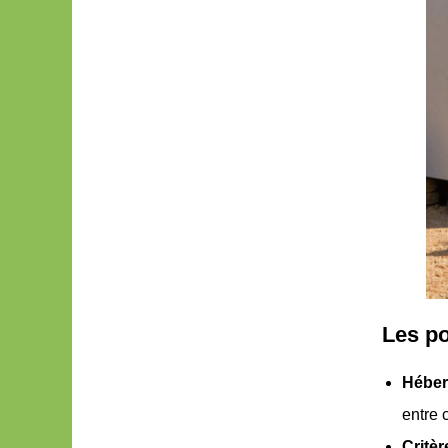
Les po
Héber
entre 
Critèr