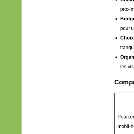
proxim
Budge
pour 
Choix 
tranqui
Organ
les vi
Compar
Pourcen
mobil-