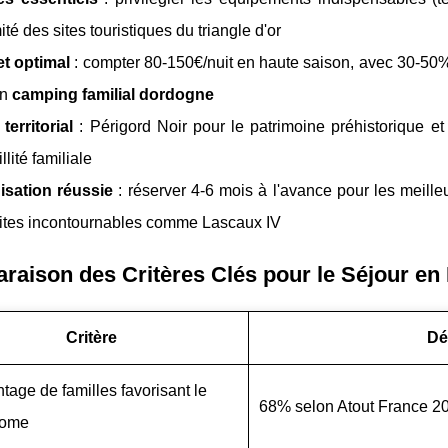
ité des sites touristiques du triangle d'or
t optimal
: compter 80-150€/nuit en haute saison, avec 30-50% d
un
camping familial dordogne
territorial
: Périgord Noir pour le patrimoine préhistorique et l
llité familiale
isation réussie
: réserver 4-6 mois à l'avance pour les meill
sites incontournables comme Lascaux IV
aison des Critères Clés pour le Séjour en
Critère
Dé
tage de familles favorisant le
68% selon Atout France 2
home