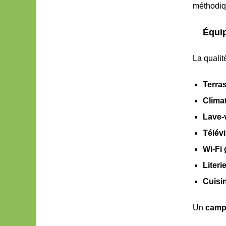
méthodiqu
Équi
La qualit
Terra
Climat
Lave-
Télév
Wi-Fi 
Literi
Cuisi
Un
camp