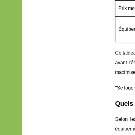
Prix mo
Équipem
Ce tablea
avant l'é
maximise
"Se loger
Quels 
Selon le
équipem